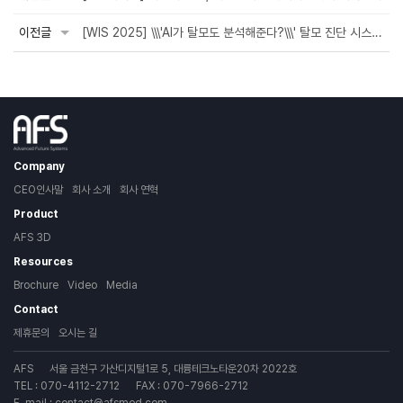
이전글
[WIS 2025] \\\'AI가 탈모도 분석해준다?\\\' 탈모 진단 시스템 \\\'AFS 3D\\\' [영...
Company
CEO인사말
회사 소개
회사 연혁
Product
AFS 3D
Resources
Brochure
Video
Media
Contact
제휴문의
오시는 길
AFS
서울 금천구 가산디지털1로 5, 대륭테크노타운20차 2022호
TEL : 070-4112-2712
FAX : 070-7966-2712