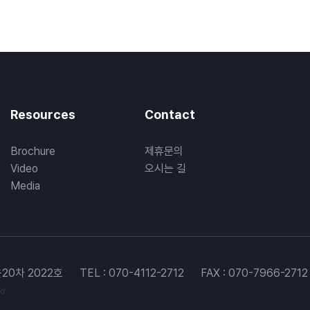
Resources
Contact
Brochure
제휴문의
Video
오시는 길
Media
20차 2022호
TEL : 070-4112-2712
FAX : 070-7966-2712
kr