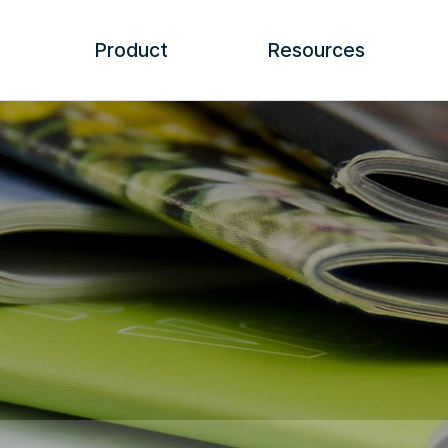
Product
Resources
AFS 3D
Brochure
AFS 3D ver 2.0 – AFS
Video
NOVA
Media