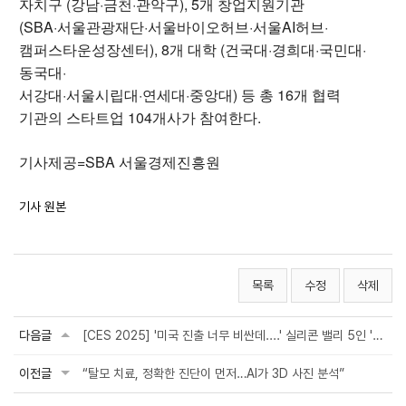
자치구 (강남·금천·관악구), 5개 창업지원기관
(SBA·서울관광재단·서울바이오허브·서울AI허브·
캠퍼스타운성장센터), 8개 대학 (건국대·경희대·국민대·
동국대·
서강대·서울시립대·연세대·중앙대) 등 총 16개 협력
기관의 스타트업 104개사가 참여한다.
기사제공=SBA 서울경제진흥원
기사 원본
목록
수정
삭제
다음글
[CES 2025] '미국 진출 너무 비싼데....' 실리콘 밸리 5인 '대안없다' 단언
이전글
“탈모 치료, 정확한 진단이 먼저…AI가 3D 사진 분석”