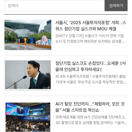
검색하기
서울시, ‘2025 서울투자자포럼’ 개최…스
위스 첨단기업 실스크와 MOU 체결
[SWTV 강철 기자] 서울시가 ‘아시아 전략 거점
도시’로 인정받으며 해외자본 유치에도 성과를 거
뒀다. 서울시는 22~23일 서울 여의도 콘래드호텔
에서 ‘2025 서울투자자포럼(SIF)’을 개최하고, 글
로벌 투자자와 서울 혁신기업을 연결하는 맞춤형
첨단기업 실스크도 손잡았다…오세훈 \'서
투자유치...
울에 안심하고 투자하세요\'
제 4회 서울투자자포험 " 서울투자진흥재단 출범
기대"# 서울은 국내 주요 도시중 독보적인 창업·투
자 환경을 갖췄다. 미국 '스타트업지놈'이 분석한
'글로벌 창업생태계 보고서 2025'에서 서울은 세
계 300개 도시 중 8위에 올랐다. 2년 연속 상위 1
AI가 탈모 진단까지…“체험하라, 모든 것
0위 안에 ...
을” 서울 스타트업 혁신쇼
귀에 체온계를 대면 AI가 건강상태를 진단해주고,
3D 촬영으로 탈모 상태를 정밀 분석하는 기술까
지. 11일 글로벌 스타트업 허브 도시로의 도약을 위