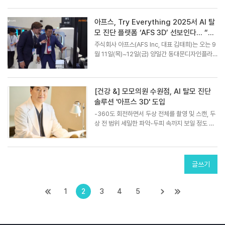
한 'Try Everything 2025'가 개막한 동대문디
자인플라자(DDP)는 차세대를 이끌 혁신 제품 기
아프스, Try Everything 2025서 AI 탈
술들을 직접 체험하려는 시민들로 ...
모 진단 플랫폼 ‘AFS 3D’ 선보인다... “탈
모 진단...
주식회사 아프스(AFS Inc, 대표 김태희)는 오는 9
월 11일(목)~12일(금) 양일간 동대문디자인플라
자(DDP)에서 열리는 ‘트라이 에브리싱 2025(Tr
y Everything 2025)’에 참가한다고 밝혔다.아프
스는 AI(인공지능) 연구와 의료 데이터 분야에 각
[건강 &] 모모의원 수원점, AI 탈모 진단
각 전문성을 보유한 연구진을 중심으로...
솔루션 '아프스 3D' 도입
-360도 회전하면서 두상 전체를 촬영 및 스캔, 두
상 전 범위 세밀한 파악-두피 속까지 보일 정도 탈
모가 많이 진행된 경우 '모발이식'으로 근본적 해결
[HBN뉴스 = 허인희 기자] 모모의원 수원점이 AI
탈모 진단 솔루션 '아프스 3D'를 도입했다고 밝혔
다. 아프스 3...
글쓰기
1
2
3
4
5