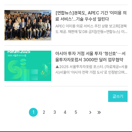
S)가 미국 애리조나주 스코츠데일(Scottsdale)
에 위치한 DR. STEVE SCOTTSDALE 클리닉
[연합뉴스]경북도, APEC 기간 '이미용 의
에 자사 제품 ‘AFS 3D’의 설치를 완료하며 본격
료 서비스'…기술 우수성 알린다
적...
APEC 이미용 의료 서비스 추진 상황 보고회[경북
도 제공. 재판매 및 DB 금지](안동=연합뉴스) 이승
형 기자 = 경북도는 27일 구미 한 호텔에서 'APE
C 행사 대비 이미용 의료 서비스 추진 보고회'를 열
고 준비 상황을 점검했다.도는 구미대, 지역 의사회
아시아 투자 거점 서울 투자 ‘청신호’⋯서
등과 함께 APE...
울투자자포럼서 3000만 달러 업무협약
▲2025 서울투자자포럼 포스터. (자료제공=서울
시)서울이 ‘아시아 전략 거점 도시’로 인정받으며
외국자본 유치 성과를 거두고 있다.서울시는 22~
23일 여의도 콘래드호텔에서 ‘2025 서울투자자
포럼(SIF)’을 개최하고, 글로벌 투자자와 서울 혁신
기업을 직접 연결하...
글쓰기
1
2
3
4
5