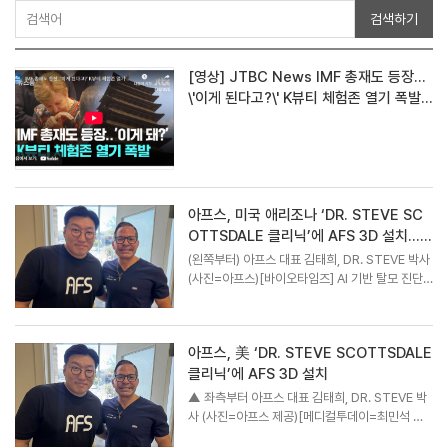
검색하기
[영상] JTBC News IMF 총재도 등장…
\'이게 된다고?\' K뷰티 체험존 열기 폭발 /
JTBC ...
아프스, 미국 애리조나 ‘DR. STEVE SC
OTTSDALE 클리닉’에 AFS 3D 설치...글
로벌 시장 ...
(왼쪽부터) 아프스 대표 김태희, DR. STEVE 박사
(사진=아프스)[바이오타임즈] AI 기반 탈모 진단
솔루션 전문기업 ㈜아프스(AFS, 대표 김태희)는
미국 애리조나주 스코츠데일(Scottsdale)에 위
치한 ‘DR. STEVE SCOTTSDALE’ 클리닉에 자
아프스, 美 ‘DR. STEVE SCOTTSDALE
사 제품 ‘AFS 3D’의 설치를 완...
클리닉’에 AFS 3D 설치
▲ 좌측부터 아프스 대표 김태희, DR. STEVE 박
사 (사진=아프스 제공)[메디컬투데이=최민석 기
자] AI 기반 탈모 진단 솔루션 전문기업 아프스(AF