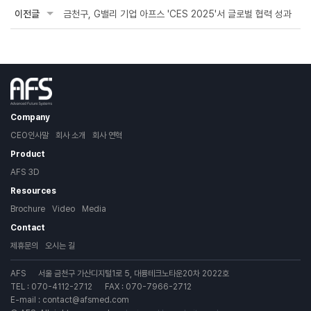
이전글
금천구, G밸리 기업 아프스 'CES 2025'서 글로벌 협력 성과
Company
CEO인사말
회사 소개
회사 연혁
Product
AFS 3D
Resources
Brochure
Video
Media
Contact
제휴문의
오시는 길
AFS
서울 금천구 가산디지털1로 5, 대륭테크노타운20차 2022호
TEL : 070-4112-2712
FAX : 070-7966-2712
E-mail :
contact@afsmed.com